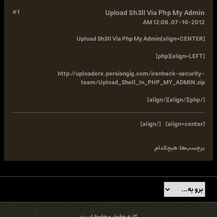
#1
Upload Sh3ll Via Php My Admin
07-16-2012, 12:08 AM
[align=CENTER]Upload Sh3ll Via Php My Admin
[align=LEFT][php]
http://uploaderx.persiangig.com/iranhack-security-
team/Upload_Shell_In_PHP_MY_ADMIN.zip
[/php][/align][/align]
[/align]
[align=center]
برچسب‌ها:
هیچکدام
کلیه حقوق محفوظ است