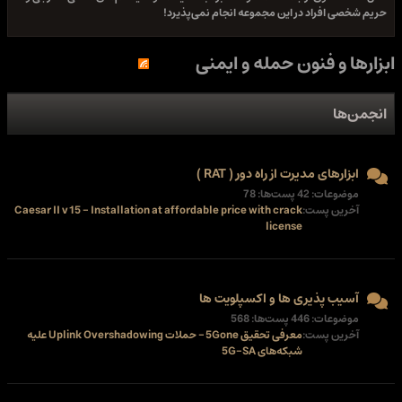
حریم شخصی افراد در این مجموعه انجام نمی‌پذیرد!
ابزارها و فنون حمله و ایمنی
انجمن‌ها
ابزارهای مدیرت از راه دور ( RAT )
موضوعات: 42 پست‌ها: 78
آخرین پست:
Caesar II v15 - Installation at affordable price with crack
license
آسیب پذیری ها و اکسپلویت ها
موضوعات: 446 پست‌ها: 568
آخرین پست:
معرفی تحقیق 5Gone – حملات Uplink Overshadowing علیه
شبکه‌های 5G-SA