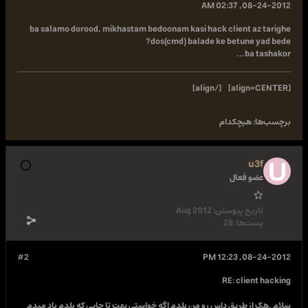
08-24-2012, 02:37 AM
ba salamo dorood, mikhastam bedoonam kasi hack client az tarighe
dos(cmd) balade ke betune yad bede?
ba tashakor...
[/align]
[align=CENTER]
برچسب‌ها:
هیچکدام
u3f
عضو فعال
تاریخ پیوستن:
Aug 2012
پست‌ها:
28
#2
08-24-2012, 12:23 PM
RE: client hacking
سلام .هک از طریق داس رو من بلدم اگه خواستی بهت تا جایی که بلدم یاد میدم