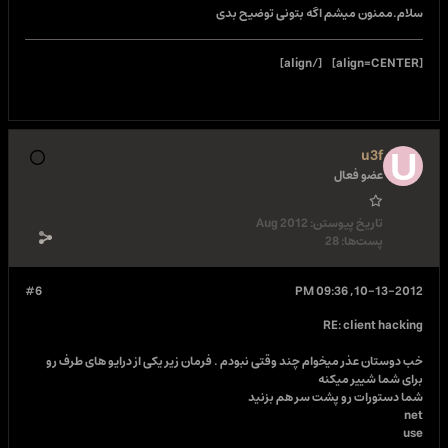
سلام.ممنون میشم اگه بتونی توضیح بدی
[/align]
[align=CENTER]
u3f
عضو فعال
تاریخ پیوستن:
Aug 2012
پست‌ها:
28
#6
10-13-2012, 09:36 PM
RE: client hacking
خب دوستان عذر میخوام چند وقتی نبودم . فرمان زیر یکی از درایو های طرف رو
برای شما شییر میکنه
شما دستورات رو پشت سر هم بزنید
net
use