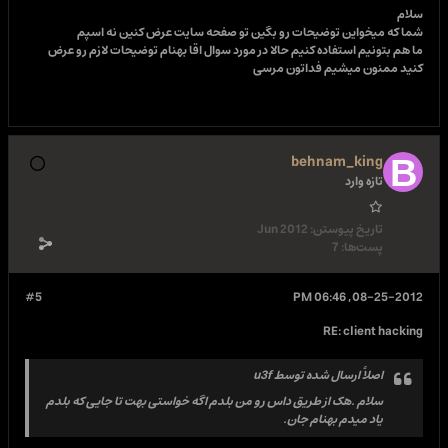
سلام
شما که میخواین توضیحات رو بگین تو صفحه سایت عرض کنین نه اسپم
ما هم بتونیم استفاده کنیم حالا در مورد سوال اقا بهنام توضیحات لازم رو عرض
کنید ممنون میشیم فداتون مرسی
behnam_king
تازه وارد
تاریخ پیوستن:
Jun 2012
پست‌ها:
7
#5
08-25-2012, 06:46 PM
RE: client hacking
اصلاً ارسال شده توسط
u3f
سلام .هک از طریق داس رو من بلدم اگه خواستی بهت تا جایی که بلدم
یاد میدم بهنام جان.