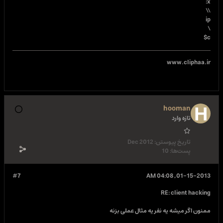
x:
\\
ip
\
c$
www.cliphaa.ir
hooman
تازه وارد
تاریخ پیوستن:
Dec 2012
پست‌ها:
10
#7
01-15-2013, 04:08 AM
RE: client hacking
ممنون اگر میشه یه نفر یه مثال عملی بزنه