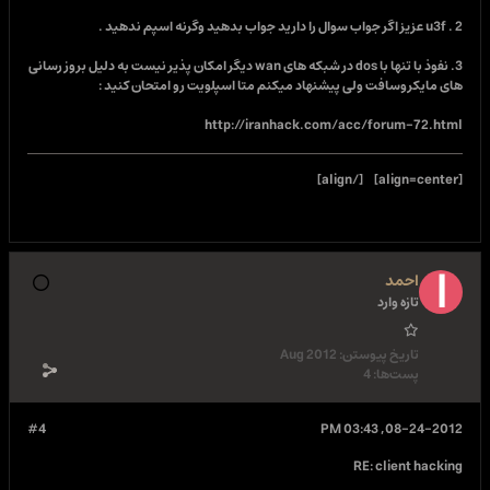
2 . u3f عزیز اگر جواب سوال را دارید جواب بدهید وگرنه اسپم ندهید .
3. نفوذ با تنها با dos در شبکه های wan دیگر امکان پذیر نیست به دلیل بروز رسانی
های مایکروسافت ولی پیشنهاد میکنم متا اسپلویت رو امتحان کنید :
http://iranhack.com/acc/forum-72.html
[/align]
[align=center]
احمد
تازه وارد
تاریخ پیوستن:
Aug 2012
پست‌ها:
4
#4
08-24-2012, 03:43 PM
RE: client hacking