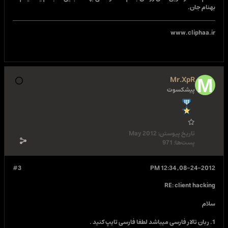
بهنام جان.
www.cliphaa.ir
Mr.XpR
پیشکسوت
تاریخ پیوستن:
May 2012
پست‌ها:
971
#3
08-24-2012, 12:34 PM
RE: client hacking
سلام
1. ربان تالار فارسی میباشد لطفا فارسی تایپ کنید .