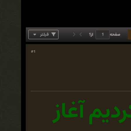
صفحه
از
1
فیلتر
#1
ردیم آغاز