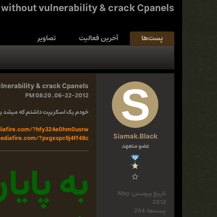
without vulnerability & crack Cpanels
پست‌ها
آخرین فعالیت
تصاویر
lnerability & crack Cpanels
06-22-2012, 08:20 PM
خودم یک اسکریپت داشتم که میشد یوزره
iafire.com/?hfy324e0hm0usrw
Siamak.Black
diafire.com/?pxgxspc9j4ff48c
عضو متعهد
به پایا
تاریخ پیوستن:
May
2012
پست‌ها:
204