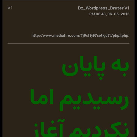
#1
Dz_Wordpress_Bruter V1
06-05-2012, 06:48 PM
[php]http://www.mediafire.com/?j9cf9j97setkjd7[/php]
به پایان
رسیدیم اما
نکردیم آغاز