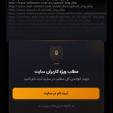
http://www.onlinearc.com.au/upload_img.php

http://www.ned-comics.com/event/jfes/uploa
http://www.epocka.it/upload_img.php

http://www.noblevacation.com/components/c
http://jonathan.abdi.free.fr/admin/gallery_v1
http://www.autokitchen.net/akit_doku/upload_
http://www.alltimeplastics.com/admin/catego
http://www.eluminoustechnologies.net/rupal/i
http://uhu-lm.igoox.es/includes/upload_i
http://shareuc.com/Yarn/upload_img.php
🔒
طلب ویژه کاربران سایت
ندن کل مطلب در سایت ثبت نام کنید
ثبت نام در سایت
به خانواده ایران‌هک بپیوندید