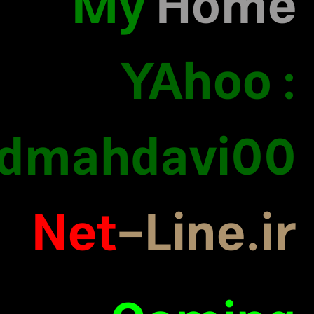
My
H
YAh
Faridmahdav
Net
-Lin