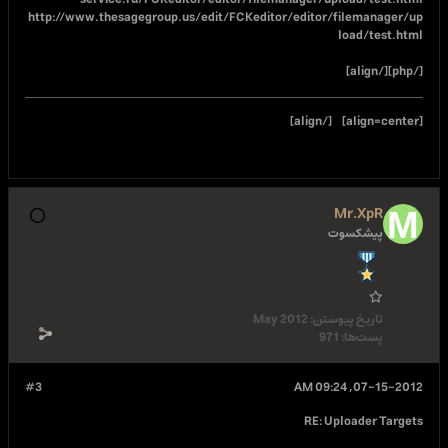
http://www.thesagegroup.us/edit/FCKeditor/ed
May 2012
#3