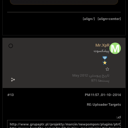
http://bbs.wlgsl.com/images/upload_img.asp?i
http://www.jh800.com/upload_img.asp

http://www.du79.com/upload_img.asp

http://www.du79.com/upload_img.asp

http://www.xiao3ba.com/upload_img.asp

http://www.cedan.cn/xinesc/admin/upload_img
http://www.mypm.net/pub_include/uploadimg/
http://www.solarpromotion.org/cn/member/up
May 2012
#13
http://www.grupaptr.pl/projekty/marcin/newp