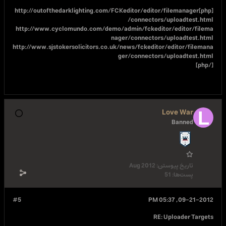
[php]http://outofthedarklighting.com/FCKeditor/ed
/connect
http://www.cyclomundo.com/demo/admin/fcked
nager/connecto
http://www.sjstokersolicitors.co.uk/news/fckedi
ger/connect
Aug 2012
#5