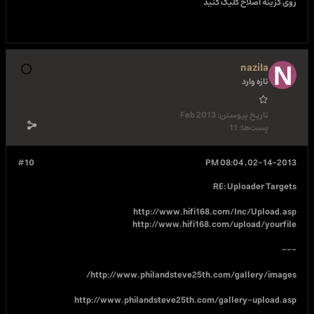
نید
Feb 2013
#10
http://www.hifi168
http://www.hifi168.
http://www.philandsteve25th.
http://www.philandsteve25th.com/