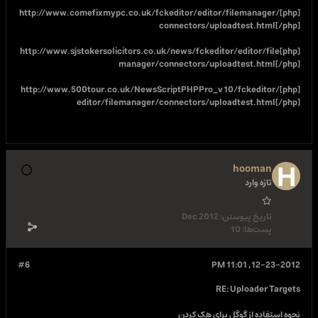
[php]http://www.comefixmypc.co.uk/fckeditor/edit
connectors/up
[php]http://www.sjstokersolicitors.co.uk/news/fcked
manager/connectors/upl
[php]http://www.500tour.co.uk/NewsScriptPHPPro
editor/filemanager/connectors/up
Dec 2012
#6
راي هک کردن