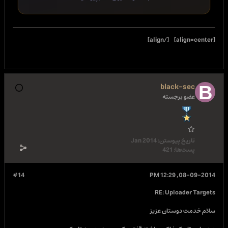
Jan 2014
#14
یز