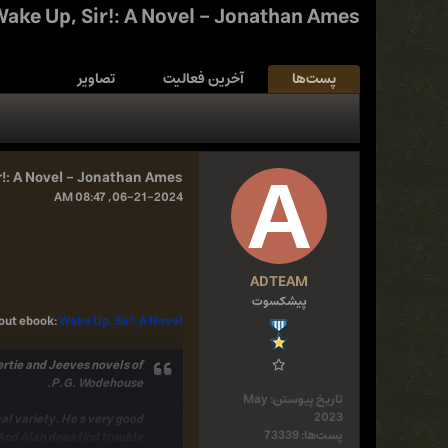
ake Up, Sir!: A Novel - Jonathan Ames
پست‌ها
آخرین فعالیت
تصاویر
r!: A Novel - Jonathan Ames
06-21-2024, 08:47 AM
ADTEAM
پیشکسوت
out ebook
:
Wake Up, Sir!: A Novel
Bertie and Jeeves novels of
P.G. Wodehouse.
تاریخ پیوستن:
May
2023
al variety. He's very good
پست‌ها:
73339
And Alan does find trouble