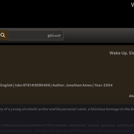
W
Wake Up, Si
 English |
Isbn:
9781416590408 |
Author:
Jonathan Ames |
Year:
2004
Ab
ory of a young alcoholic writer and his personal valet, a hilarious homage to the 
er with numerous problems of the mental, emotional, sexual, spiritual, and physic
valet named Jeeves, who does his best to sort things out for his troubled master. 