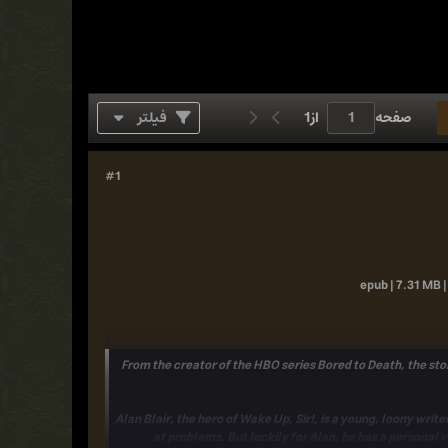
صفحه
از
1
فیلتر
#1
epub | 7.31 MB |
From the creator of the HBO series
Bored to Death
, the st
Alan Blair, the hero of
Wake Up, Sir!
, is a young, loony writ
at problems. But luckily for Alan, he has a personal 