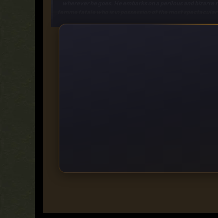
wherever he goes. He embarks on a perilous and bizarre r
femme fatale who is in possession of the most spectacular n
Category:
Fiction, Literature, Awards, American Fiction, F
Fiction, Arts & Entertainment - Fiction, Farce - Fict
https://rapidgator.net/file/99db85920918257990c85acff
https://filestore.me/1lb6mi1cq40m