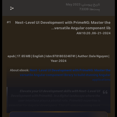
ستن:
May 2023
7333
#1
Next-Level UI Development with PrimeNG
versatile Angular co
epub | 17.65 MB | English |
Isbn:
9781803246741 |
Author
Year:
2024
About ebook
:
Next-Level UI Development with Prime
versatile Angular component library to build s
Elevate your UI development skills with Next-
Development with PrimeNG. In a digital landscape w
user interface plays a pivotal role, PrimeNG exp
essential for Angular developers. This all-encompass
shows you how to unleash this powerful UI component
in your Angular 