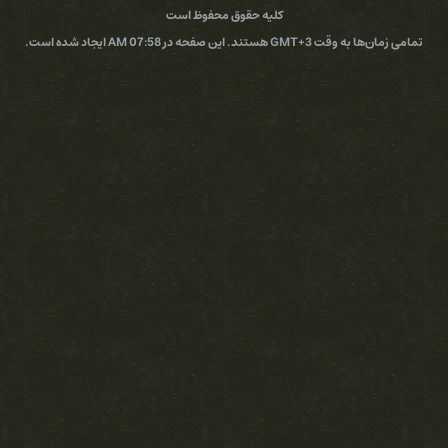
کد:
کلیه حقوق محفوظ است
https://filestore.me/znd8xx1g0zg0
A ایجاد شده است.