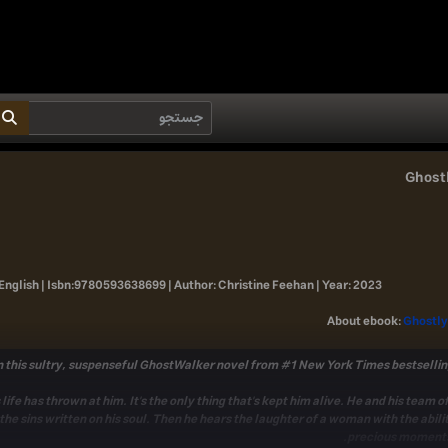
Ghost
English |
Isbn:
9780593638699 |
Author:
Christine Feehan |
Year:
2023
About ebook
:
Ghostly
ht in this sultry, suspenseful GhostWalker novel from #1
New York Times
bestsellin
life has thrown at him. It's the only thing that's kept him alive. He and his tea
l the sins written on his soul. Then he hears the laughter of a woman with the abil
precious moments-