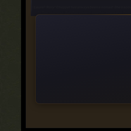
Laurel "Rory" Chappel has always been a nomad. She's accust
to find real love, but that doesn't stop her interest in Gi
Gideon hopes he can persuade Rory to take a chan
https://rapidgator.net/file/b65a441628a2efe25368bcb43
https://filestore.me/3nrt4wysg18j