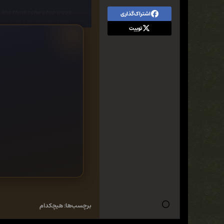
 She thinks she's too weak
اشتراک‌گذاری
sted with a tenderness that
توییت
s how to stay in one place.
ng the GhostWalker to risk
tect the woman he loves....
Paranormal Romantic Thrillers
برچسب‌ها:
هیچکدام