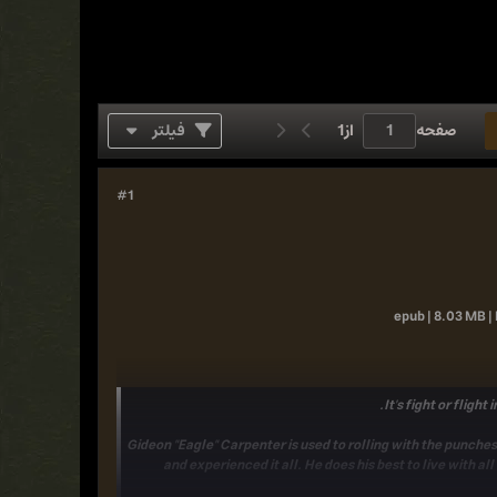
صفحه
از
1
فیلتر
#1
epub | 8.03 MB | 
It's fight or flig
Gideon "Eagle" Carpenter is used to rolling with the punches 
and experienced it all. He does his best to live with al