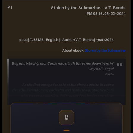
#1
Stolen by the Submarine - V.T. Bonds
06-22-2024, 08:46 PM
epub | 7.83 MB | English | |
Author:
V.T. Bonds |
Year:
2024
About ebook
:
Stolen by the Submarine
"Beg me. Worship me. Curse me. It's all the same down here in
my hell, angel."
-Port
As the first omega for sale at the slave auction in over a
decade, I stand on my pedestal and thank the protective bars
of my cage as snarling, half-crazed males leer up at me.
Until a metal monster rises from the depths of the ocean and a
massive, terrifying alpha slaughters his way through the
crowd.
🔒
The Submarine isn't here to save me.
He's here to steal me.
Strip me. Break me.