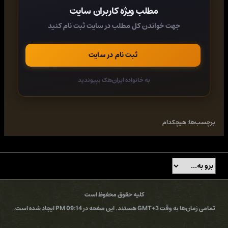
مطلب ویژه کاربران سایت
Breed me.
جهت خواندن کل مطلب در سایت ثبت نام کنید
Light on plot,
heavy on spice
, dive into this 'quick read' dark
dystopian human omegaverse romance knowing you'll find
triggering content, including a possessive alpha, a reluctant
ثبت نام در سایت
omega, and a delicious battle of wills that ends in Happily Ever
After.
به خانواده ایران‌هک بپیوندید
Category:
Romance, Other Romance Categories, Paranormal
Romance, Romantic Fiction Themes, Action and Adventure Romance,
Fantasy Romance, Gothic Romance, Paranormal Romance - General,
Romance - Captured, Indentured, and Enslaved
برچسب‌ها:
هیچکدام
کد:
https://rapidgator.net/file/e1f3e5659302e95f7ec870328ef16b48/
کد:
https://filestore.me/sp3kj8ljkth4
کلیه حقوق محفوظ است
تمامی زمان‌ها به وقت GMT+3 هستند. این صفحه در 09:14 PM ایجاد شده است.