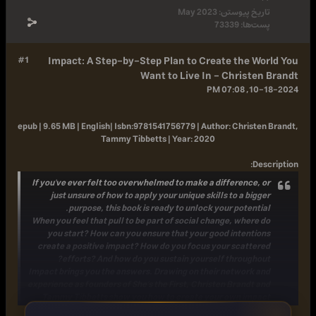
پیوستن:
May 2023
:
73339
#1
Impact: A Step-by-Step Plan to Create th
Want to Live In - Chri
epub | 9.65 MB | English|
Isbn:
9781541756779 |
Author:
Chr
Tammy Tibbetts |
Year:
2020
If you've ever felt too overwhelmed to make a differen
just unsure of how to apply your unique skills to a
purpose, this book is ready to unlock your pot
When you feel that pull to be part of social change, wh
you start? How can you ensure that your good inte
create a positive impact? How do you focus your sca
efforts? And how do you sustain yourself throu
Impact brings you the answers. Drawing on their netwo
experience as founders of She's the First, Christen Bran
Tammy Tibbetts show you how to create your own 
strategy, one that fits into your life and allows you t