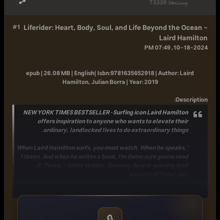
پست‌ها:
73339
#1
Liferider: Heart, Body, Soul, and Life Beyond the Ocean -
Laird Hamilton
10-18-2024, 07:49 PM
epub | 26.08 MB | English|
Isbn:
9781635652918 |
Author:
Laird
Hamilton, Julian Borra |
Year:
2019
:
Description
NEW YORK TIMES BESTSELLER • Surfing icon Laird Hamilton
offers inspiration to anyone who wants to elevate their
ordinary, landlocked lives to do extraordinary things.
"When Laird Hamilton surfs, you must watch. When he speaks,
I listen. And when he writes a book, I'm damn sure gonna read
it. Twice."-Eddie Vedder, Grammy Award-winning lead
vocalist of Pearl Jam
Millions of us increasingly seek happiness in fads and self-
help books, reaching upward every day toward some
enlightened state that we wish to attain. Laird Hamilton is
🔒
more intent on looking inward and appreciating the brilliant