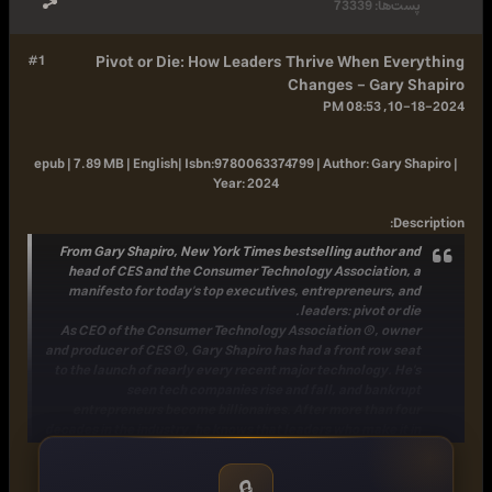
پست‌ها:
73339
#1
Pivot or Die: How Leaders Thrive When Everything
Changes - Gary Shapiro
10-18-2024, 08:53 PM
epub | 7.89 MB | English|
Isbn:
9780063374799 |
Author:
Gary Shapiro |
Year:
2024
:
Description
From Gary Shapiro, New York Times bestselling author and
head of CES and the Consumer Technology Association, a
manifesto for today's top executives, entrepreneurs, and
leaders: pivot or die.
As CEO of the Consumer Technology Association ®, owner
and producer of CES ®, Gary Shapiro has had a front row seat
to the launch of nearly every recent major technology. He's
seen tech companies rise and fall, and bankrupt
entrepreneurs become billionaires. After more than four
decades in the industry, he knows that leaders who make it in
the tech world have one thing in common: they know how to
pivot.
🔒
Drawing upon detailed case studies, economic theory, and