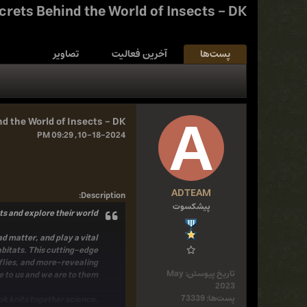
crets Behind the World of Insects - DK
پست‌ها
آخرین فعالیت
تصاویر
d the World of Insects - DK
10-18-2024, 09:29 PM
ADTEAM
:
Description
پیشکسوت
ts and explore their world.
d matter, and play a vital
abitats. This cutting-edge
rflies, and more-revealing
تاریخ پیوستن:
May
e to us and we are to them.
2023
پست‌ها:
73339
ook knits together science,