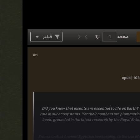
صفحه
از
1
فیلتر
#1
epub | 103
Did you know that insects are essential to life on Earth
role in our ecosystems. Yet their numbers are plummeting 
book, grounded in the latest research by the Royal Ento
From a look at Ancient Egyptian beekeeping, to the use of i