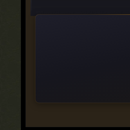
With advice on spotting insects in a range of habitats, spec
Category:
Nature, Science & Technology, Ecology & Envir
Hist
https://ddownload.com/b2xlsvhoghgv
https://rapidgator.net/file/86dda1a0109a8cfaf78079157
https://turbobit.net/88ypjotbgx0z.html