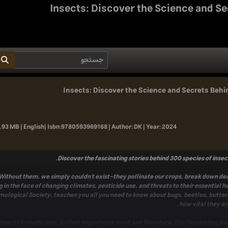
Insects: Discover the Science and Se
Insects: Discover the Science and Secrets Behin
.93 MB | English|
Isbn:
9780593969168 |
Author:
DK |
Year:
2024
Discover the fascinating stories behind 300 species of insec
? Without them, we simply couldn't exist-they pollinate our crops, break down dea
in the face of changing climates, pesticide use, and threats to their essential h
mological Society, teaches you all you need to know about bugs, beetles, butte
how vital they ar
nsects in medicines, to their importance in art and literature, this fascinating b