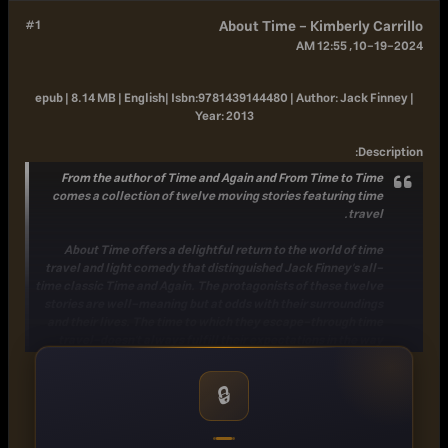
#1
About Time - Kimberly Carrillo
10-19-2024, 12:55 AM
epub | 8.14 MB | English|
Isbn:
9781439144480 |
Author:
Jack Finney |
Year:
2013
:
Description
From the author of Time and Again and From Time to Time
comes a collection of twelve moving stories featuring time
travel.
About Time offers a delightful return to the world of time
travel and light comedy that distinguished Jack Finney's all-
time classic Time and Again. The protagonists of these twelve
stories are well-meaning but at odds with their surroundings
and their lives. The time to which they escape-through time
travel-doesn't always fulfill their expectations in the way
they had hoped, but sometimes, they can still find their
dreams.
🔒
Category:
Fiction, Literature, Science Fiction & Fantasy, Short Stories,
Literary Fiction, Alternate Realities - Fiction, Other Science Fiction