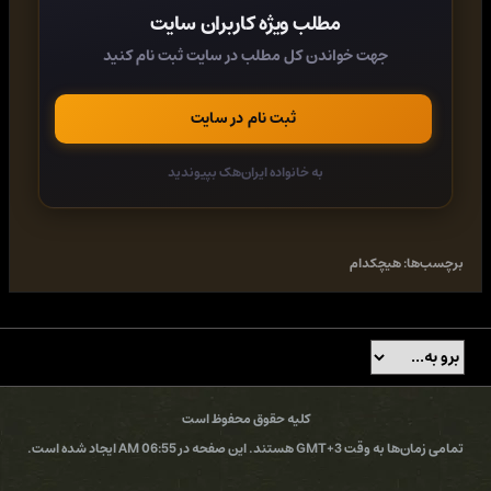
Categories, Short Story Collections, Science Fiction - Time Travel,
مطلب ویژه کاربران سایت
Science Fiction Short Stories
جهت خواندن کل مطلب در سایت ثبت نام کنید
کد:
https://ddownload.com/su8c8q4h9m28
ثبت نام در سایت
کد:
https://rapidgator.net/file/8b3f075e5b8a6159d70a61f8623c1b5d/
به خانواده ایران‌هک بپیوندید
کد:
https://turbobit.net/7pokd4cv7tx9.html
برچسب‌ها:
هیچکدام
کلیه حقوق محفوظ است
تمامی زمان‌ها به وقت GMT+3 هستند. این صفحه در 06:55 AM ایجاد شده است.