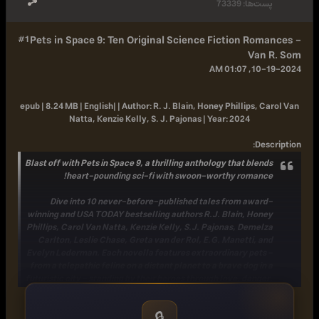
پست‌ها:
73339
#1
Pets in Space 9: Ten Original Science Fiction Romances -
Van R. Som
10-19-2024, 01:07 AM
epub | 8.24 MB | English| |
Author:
R. J. Blain, Honey Phillips, Carol Van
Natta, Kenzie Kelly, S. J. Pajonas |
Year:
2024
:
Description
Blast off with
Pets in Space 9
, a thrilling anthology that blends
heart-pounding sci-fi with swoon-worthy romance!
Dive into 10 never-before-published tales from award-
winning and USA TODAY bestselling authors R.J. Blain, Honey
Phillips, Carol Van Natta, Kenzie Kelly, S.J. Pajonas, Demelza
Carlton, Leslie Chase, Greta van der Rol, E.G. Manetti, and
Evelyn Lederman. Each novella features extraordinary pets -
from a telepathic feline on a distant planet to a brave dog in a
futuristic city - standing by their heroes through love, danger,
and epic quests.
🔒
Immerse yourself in worlds where love knows no bounds and