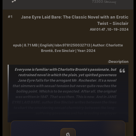
پست‌ها:
73303
#1
Jane Eyre Laid Bare: The Classic Novel with an Erotic
Twist - Sinclair
10-19-2024, 01:47 AM
epub | 8.71 MB | English|
Isbn:
9781250032713 |
Author:
Charlotte
Brontë, Eve Sinclair |
Year:
2024
:
Description
Everyone is familiar with Charlotte Brontë's passionate, but
restrained novel in which the plain, yet spirited governess
Jane Eyre falls for the arrogant Mr. Rochester. It's a novel
that simmers with sexual tension but never quite reaches the
boiling point. Which is to be expected. After all, the original
was written in 1847. That was then. This is now. And in JANE
EYRE LAID BARE, author Eve Sinclair writes between the lines
to chart the smoldering sexual chemistry between the long-
suffering governess and her brooding employer.
When an eager and curious Jane Eyre arrives at Thornfield
Hall her sexual desires are awakened. Who is the enigmatic
🔒
Rochester and why is she attracted to him? What are the