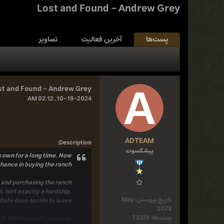
Lost and Found - Andrew Grey
پست‌ها
آخرین فعالیت
تصاویر
st and Found - Andrew Grey
10-19-2024, 02:12 AM
ADTEAM
:
Description
پیشکسوت
is own for a long time. Now
chance in buying the ranch.
 and purchasing the ranch
, isn't exactly a hardship.
تاریخ پیوستن:
May
 Rafe does decide to leave.
2023
پست‌ها:
73339
 it. With Russell's support,