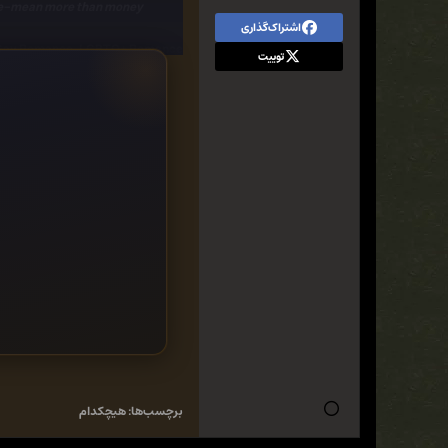
love-mean more than money.
اشتراک‌گذاری
, Gay Romance, LGBTQ+ Romance
توییت
برچسب‌ها:
هیچکدام