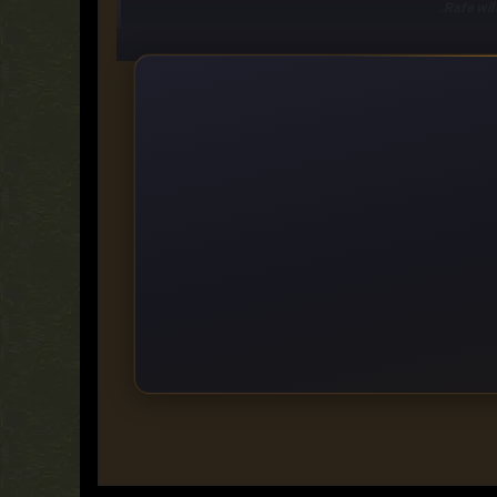
Rafe wil
https://ddownload.com/41e45nb8m2fd
https://rapidgator.net/file/3d50196c34e2c1107a5ec02b
https://turbobit.net/twpvsljk9pxd.html