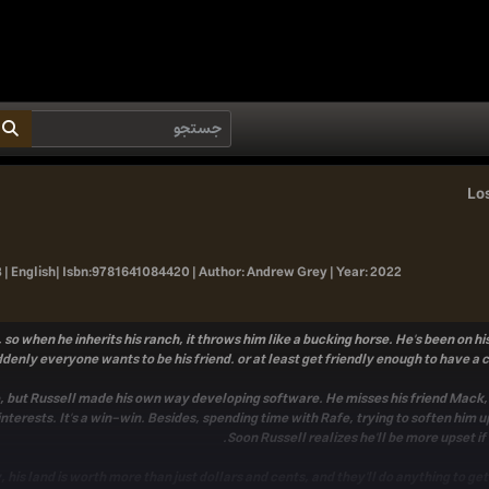
Lo
 | English|
Isbn:
9781641084420 |
Author:
Andrew Grey |
Year:
2022
so when he inherits his ranch, it throws him like a bucking horse. He's been on h
denly everyone wants to be his friend. or at least get friendly enough to have a 
, but Russell made his own way developing software. He misses his friend Mack,
erests. It's a win-win. Besides, spending time with Rafe, trying to soften him up
Soon Russell realizes he'll be more upset if
y, his land is worth more than just dollars and cents, and they'll do anything to get