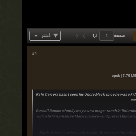
صفحه
از
1
فیلتر
#1
epub | 7.79 MB
Rafe Carrera hasn't seen his Uncle Mack since he was a kid, 
sud
Russell Banion's family may own a mega-ranch in Telluride
will help him preserve Mack's legacy-and protect his own int
But Rafe isn't sure he wants to sell. To others in the valle