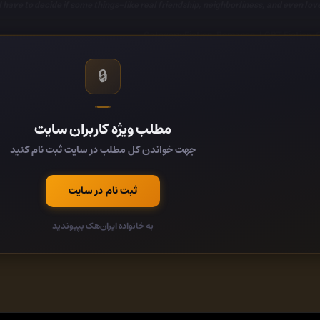
l have to decide if some things-like real friendship, neighborliness, and even 
Category:
Fiction, Romance, LGBT Fiction
کد:
🔒
کد:
مطلب ویژه کاربران سایت
58b4cd4c/
جهت خواندن کل مطلب در سایت ثبت نام کنید
کد:
ثبت نام در سایت
به خانواده ایران‌هک بپیوندید