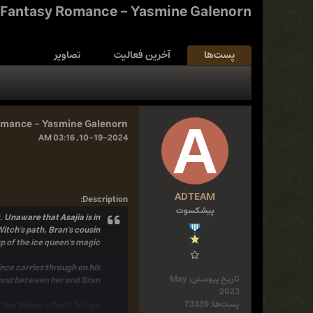
A Fantasy Romance - Yasmine Galenorn
پست‌ها
آخرین فعالیت
تصاویر
Romance - Yasmine Galenorn
10-19-2024, 03:16 AM
ADTEAM
:
Description
پیشکسوت
 Unaware that Asajia is in
Witch's path, Bran's cousin
p of the ice queen's magic.
ince carries through on his
تاریخ پیوستن:
May
bond between her and Bran?
2023
پست‌ها:
73339
 the Winter's Spell Trilogy