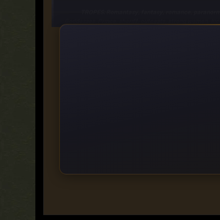
TROPES: Romantasy, fantasy, romance, paranormal, w
Goddesses, Prince, sheriff, outcasts, strong women, kickas
https://ddownload.com/s76hclqst1fb
https://rapidgator.net/file/6643c18a33076dd450af03ec6
https://turbobit.net/rgd2cezoxa99.html