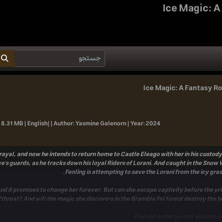
Ice Magic: 
Ice Magic: A Fantasy 
 8.31 MB | English| |
Author:
Yasmine Galenorn |
Year:
2024
ayal, and now he intends to return home to Castle Eleago with her in his custody.
ce's guards, as he tracks down his loyal Riders of Lorani. And caught in the Snow 
Fenling is attempting to save the Lorani from the icy gras
 and it promises to change her forever. But can she escape captivity before the pr
threat? And will the magic she discovers in the Bramble Fel forest destroy the 
Find out in the second volume of