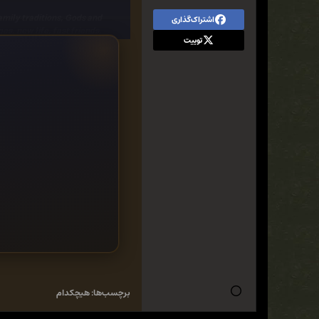
amily traditions, Gods and
اشتراک‌گذاری
es, new life, fast friends,
توییت
, fairytale, villages, snow
برچسب‌ها:
هیچکدام