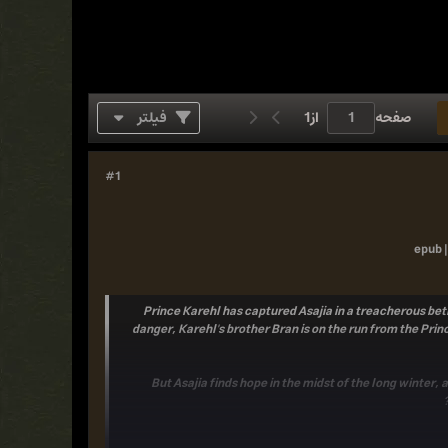
صفحه
از
1
فیلتر
#1
epub |
Prince Karehl has captured Asajia in a treacherous betr
danger, Karehl's brother Bran is on the run from the Prin
But Asajia finds hope in the midst of the long winter,