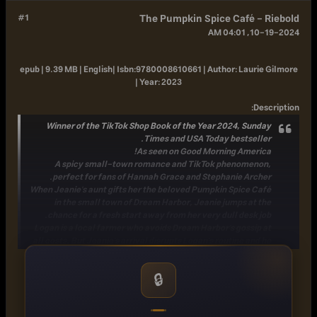
#1
The Pumpkin Spice Café - Riebold
10-19-2024, 04:01 AM
epub | 9.39 MB | English|
Isbn:
9780008610661 |
Author:
Laurie Gilmore
|
Year:
2023
:
Description
Winner of the TikTok Shop Book of the Year 2024, Sunday
Times and USA Today bestseller.
As seen on Good Morning America!
A spicy small-town romance and TikTok phenomenon,
perfect for fans of Hannah Grace and Stephanie Archer.
When Jeanie's aunt gifts her the beloved Pumpkin Spice Café
in the small town of Dream Harbor, Jeanie jumps at the
chance for a fresh start away from her very dull desk job.
Logan is a local farmer who avoids Dream Harbor's gossip at
all costs. But Jeanie's arrival disrupts Logan's routine and he
wants nothing to do with the irritatingly upbeat new girl,
except that he finds himself inexplicably drawn to her.
🔒
Will Jeanie's happy-go-lucky attitude win over the grumpy-
but-gorgeous Logan, or has this city girl found the one person
in town who won't fall for her charm, or her pumpkin spice