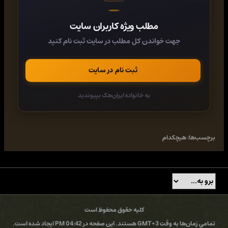
food photography in mind[*] Composing in-progress shots[*]
Mastering the art of styling with clients in mind
مطلب ویژه کاربران سایت
Whether you are looking to make your followers swoon over
mouthwatering home-cooked masterpieces or land a gig for a
جهت خواندن کل مطلب در سایت ثبت نام کنید
popular food brand, Julia has all the invaluable tips, tricks,
and techniques to make your delectable art jump off the
screen.
ثبت نام در سایت
به خانواده ایران‌هک بپیوندید
کد:
https://rapidgator.net/file/7d3a4ced5a32fabd635df5ab121d4562/
کد:
برچسب‌ها:
هیچکدام
https://ddownload.com/4dcmqwdnv30e
کد:
https://www.uploadcloud.pro/19rj0r4trbyx
کلیه حقوق محفوظ است
تمامی زمان‌ها به وقت GMT+3 هستند. این صفحه در 04:42 PM ایجاد شده است.