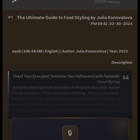
پست‌ها:
73339
#1
The Ultimate Guide to Food Styling by Julia Konovalova
03-30-2024, 09:42 PM
epub | 346.06 MB | English | |
Author:
Julia Konovalova |
Year:
2023
:
Description
Feast Your Eyes (and Tantalize Your Followers) with Fantastic
Food Styling!
A lovely meal can look beautiful on the plate but what makes
it truly standout? That's all in your lighting, the way you plate,
the props you use, and the photographic theories you apply. In
short, it's all in the art of food styling! Get your dishes camera-
ready in an instant with celebrated food photographer and
cook Julia Konovalova. Julia takes you behind the lens and
delves into the cornerstones of food styling, including
sections on:[*] Backdrops and props[*] Color theory[*] Image
🔒
composition[*] Introducing action into food photos[*] Juggling
shutter speed, aperture, and ISO[*] How to shop and cook with