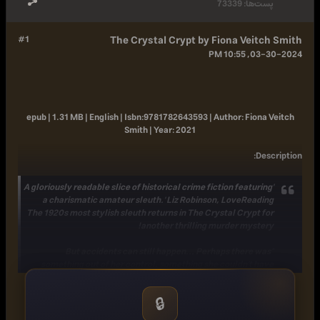
پست‌ها:
73339
#1
The Crystal Crypt by Fiona Veitch Smith
03-30-2024, 10:55 PM
epub | 1.31 MB | English |
Isbn:
9781782643593 |
Author:
Fiona Veitch
Smith |
Year:
2021
:
Description
'A gloriously readable slice of historical crime fiction featuring
a charismatic amateur sleuth.'
Liz Robinson, LoveReading
The 1920s most stylish sleuth returns in The Crystal Crypt for
another thrilling murder mystery!
"But accidents can still happen... Perhaps there was
something out of her control, something she couldn't have
foreseen..."
🔒
"Like someone plotting to kill her?"
Reporter sleuth Poppy Denby is asked to investigate the