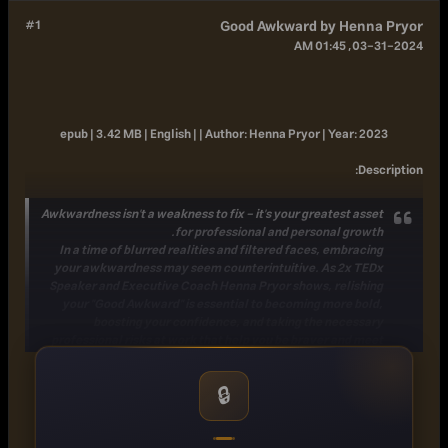
#1
Good Awkward by Henna Pryor
03-31-2024, 01:45 AM
epub | 3.42 MB | English | |
Author:
Henna Pryor |
Year:
2023
:
Description
Awkwardness isn't a weakness to fix - it's your greatest asset
for professional and personal growth.
In a time of blurred realities and filtered faces, embracing
your awkwardness may seem counterintuitive. As 2x TEDx
Speaker and Executive Coach Henna Pryor shows, relishing
your "Good Awkward" is essential to becoming more bold,
boosting your confidence, and taking the necessary
professional risks at work that help you be braver and meet
your true potential.
In this book, Pryor taps her signature playful and lighthearted
🔒
writing style to share stories, science-based tools, and simple
action steps to guide you to:[*]Pinpoint the exact reason it's
been difficult to take risks - and how to move past it[*]Learn