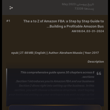
یخ پیوستن:
May 2023
‌ها:
73339
#1
The a to Z of Amazon FBA: a Step by Step 
Building a Profitable Amaz
03-31
epub | 27.68 MB | English | |
Author:
Abraham Mussio |
Year
:
De
This comprehensive guide spans 30 chapters acros
sectio
Section 1 introduces you to Amazon FBA and our busine
Section 2 dives right into setting up the business. In t
section, you will choose a business structure, start buy
your tools and setting up your workspace as well as sign up 
your FBA accou
Section 3 will show you how to effectively B2B sou
(sourcing from business vendors such as manufacture