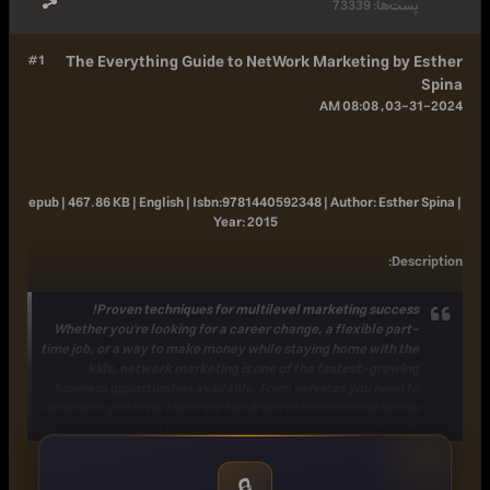
پست‌ها:
73339
#1
The Everything Guide to NetWork Marketing by Esther
Spina
03-31-2024, 08:08 AM
epub | 467.86 KB | English |
Isbn:
9781440592348 |
Author:
Esther Spina |
Year:
2015
:
Description
Proven techniques for multilevel marketing success!
Whether you're looking for a career change, a flexible part-
time job, or a way to make money while staying home with the
kids, network marketing is one of the fastest-growing
business opportunities available. From services you need to
products you love, there are hundreds of network marketing
jobs to explore, and some are as easy as throwing a party with
your closest friends. If you're willing to learn and dedicate the
necessary time and energy, network marketing can help you
🔒
achieve your dreams of financial independence. This step-