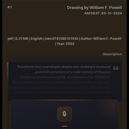
#1
Drawing by William F. Powell
03-31-2024, 08:57 AM
pdf | 6.31 MB | English |
Isbn:
9781560101543 |
Author:
William F. Powell
|
Year:
2003
:
Description
Transform lines and simple shapes into strikingly textured
pencil illustrations of a wide variety of flowers.
In this comprehensive guide, acclaimed artist William F.
Powell invites you into his artistic world as he shows you how
to render a variety of beautiful flowers in pencil. After sharing
helpful tips for choosing materials, shading with pencil, and
creating floral arrangements, he explores drawing techniques
with step-by-step demonstrations that feature his own
personal method for developing a drawing to its fullest
🔒
potential. And the lessons feature a variety of beautiful
flower drawings you can both copy and admire, making this
book a welcome reference for any artist.