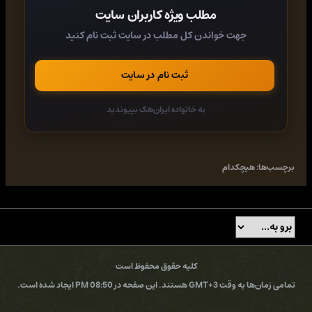
مطلب ویژه کاربران سایت
جهت خواندن کل مطلب در سایت ثبت نام کنید
کد:
https://rapidgator.net/file/31f03d30a042b4707e4135405620a2fd/
ثبت نام در سایت
کد:
https://fikper.com/IvcVYKVQaz/
به خانواده ایران‌هک بپیوندید
کد:
https://ddownload.com/3cdbd6qfc4rg
برچسب‌ها:
هیچکدام
کد:
https://www.uploadcloud.pro/if6pi32orge9
کلیه حقوق محفوظ است
تمامی زمان‌ها به وقت GMT+3 هستند. این صفحه در 08:50 PM ایجاد شده است.