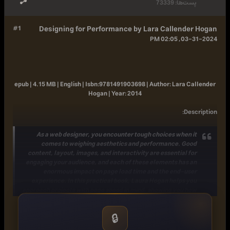
پست‌ها:
73339
#1
Designing for Performance by Lara Callender Hogan
03-31-2024, 02:05 PM
epub | 4.15 MB | English |
Isbn:
9781491903698 |
Author:
Lara Callender
Hogan |
Year:
2014
:
Description
As a web designer, you encounter tough choices when it
comes to weighing aesthetics and performance. Good
content, layout, images, and interactivity are essential for
engaging your audience, and each of these elements has an
enormous impact on page load time and the end-user
experience. In this practical book, Laura Hogan helps you
approach projects with page speed in mind, showing you how
to test and benchmark which design choices are most critical.
To get started, all you need are basic HTML and CSS skills and
🔒
Photoshop experience.
Topics include:[*]The impact of page load time on your site,