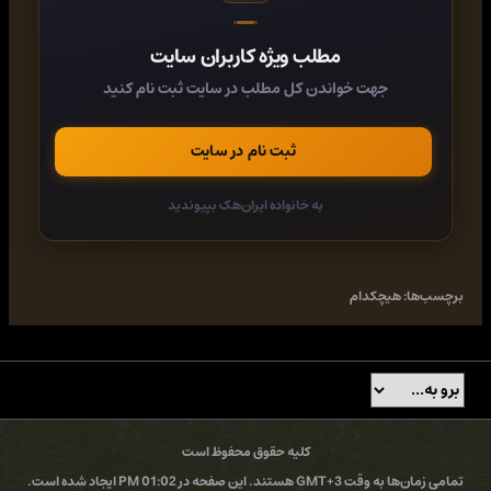
brand, and users[*]Page speed basics: how browsers retrieve
and render content[*]Best practices for optimizing and
مطلب ویژه کاربران سایت
loading images[*]How to clean up HTML and CSS, and
optimize web fonts[*]Mobile-first design with performance
جهت خواندن کل مطلب در سایت ثبت نام کنید
goals by breakpoint[*]Using tools to measure performance as
your site evolves[*]Methods for shaping an organization's
performance culture
ثبت نام در سایت
به خانواده ایران‌هک بپیوندید
کد:
https://rapidgator.net/file/a83c5a61a5d9b58e885ed576161a0aeb/
کد:
برچسب‌ها:
هیچکدام
https://fikper.com/mQoxPrLkwf/
کد:
https://ddownload.com/4gfqgt5la45w
کد:
کلیه حقوق محفوظ است
https://www.uploadcloud.pro/tkb0w034bv28
تمامی زمان‌ها به وقت GMT+3 هستند. این صفحه در 01:02 PM ایجاد شده است.