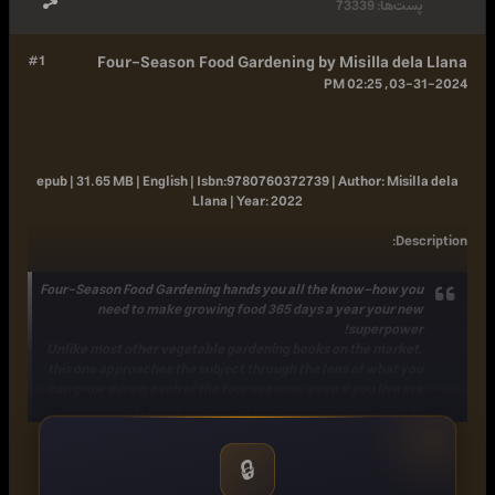
پست‌ها:
73339
#1
Four-Season Food Gardening by Misilla dela Llana
03-31-2024, 02:25 PM
epub | 31.65 MB | English |
Isbn:
9780760372739 |
Author:
Misilla dela
Llana |
Year:
2022
:
Description
Four-Season Food Gardening
hands you all the know-how you
need to make growing food 365 days a year your new
superpower!
Unlike most other vegetable gardening books on the market,
this one approaches the subject through the lens of
what you
can grow during each of the four seasons
, even if you live in a
cold climate. Using
season-extension techniques
, such as
cold frames, mini hoop houses, and thick mulches, combined
with a thoughtful
mixture of annual and perennial crops
, you'll
🔒
discover that
eating from your backyard through all 12
months
is possible.