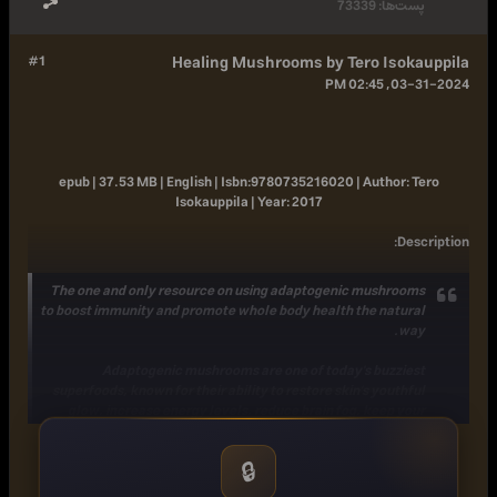
پست‌ها:
73339
#1
Healing Mushrooms by Tero Isokauppila
03-31-2024, 02:45 PM
epub | 37.53 MB | English |
Isbn:
9780735216020 |
Author:
Tero
Isokauppila |
Year:
2017
:
Description
The one and only resource on using adaptogenic mushrooms
to boost immunity and promote whole body health the natural
way.
Adaptogenic mushrooms are one of today's buzziest
superfoods, known for their ability to restore skin's youthful
glow, increase energy levels, reduce brain fog, keep your
hormone levels in check, and so much more. In
Healing
Mushrooms
, you'll learn about the ten most powerful
🔒
mushrooms you can add to your daily diet to maximize your
health gains. Though some of these mushrooms, like