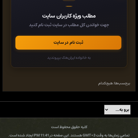
build rapport with absolutely anyone.
مطلب ویژه کاربران سایت
Learn how to:
جهت خواندن کل مطلب در سایت ثبت نام کنید
• Overcome fear of rejection
• Be confident with people you donít know
• Deal with difficult situations
ثبت نام در سایت
• Get better outcomes from disputes
• Communicate better to win you more business and more
sales
به خانواده ایران‌هک بپیوندید
• Be more effective at networking at both business and social
events
برچسب‌ها:
هیچکدام
کد:
https://rapidgator.net/file/b7bc17d7b26f66f2942b0ace33670fb4/
کد:
https://fikper.com/3Pm7FISran/
کلیه حقوق محفوظ است
کد:
تمامی زمان‌ها به وقت GMT+3 هستند. این صفحه در 11:41 PM ایجاد شده است.
https://ddownload.com/igwynmrocl78