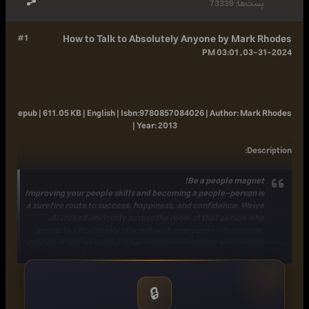
پست‌ها:
73339
#1
How to Talk to Absolutely Anyone by Mark Rhodes
03-31-2024, 03:01 PM
epub | 611.05 KB | English |
Isbn:
9780857084026 |
Author:
Mark Rhodes
|
Year:
2013
:
Description
Be a people magnet!
Improving your people skills and becoming a people-person is
a surefire route to success, happiness, and confidence. Weíve
all looked enviously across the room at that person who
seems to effortlessly interact with everyone -- humorous,
confident and well liked. That person is confident with people
they donít know, they have no fear of rejection, they can
handle difficult situations with apparent ease. Well now you
can too.
How to Talk to Absolutely Anyone
will show you
🔒
exactly how to develop better communication for better
results. With Mark Rhodes sound advice you will be able to