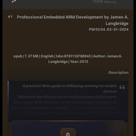
پست‌ها:
73339
#1
Professional Embedded ARM Development by James A.
Langbridge
03-31-2024, 03:54 PM
epub | 7.37 MB | English |
Isbn:
9781118788943 |
Author:
James A.
Langbridge |
Year:
2013
:
Description
A practical Wrox guide to ARM programming for mobile
devices
With more than 90 percent of mobile phones sold in recent
years using ARM-based processors, developers are eager to
master this embedded technology. If you know the basics of C
programming, this guide will ease you into the world of
embedded ARM technology. With clear explanations of the
systems common to all ARM processors and step-by-step
instructions for creating an embedded application, it prepares
🔒
you for this popular specialty.