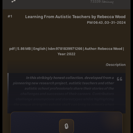
پست‌ها:
73339
#1
Learning From Autistic Teachers by Rebecca Wood
03-31-2024, 06:43 PM
pdf | 5.86 MB | English |
Isbn:
9781839971266 |
Author:
Rebecca Wood |
Year:
2022
:
Description
In this strikingly honest collection, developed from a
pioneering new research project, autistic teachers and other
autistic school professionals share their stories of the
challenges and successes of their careers. Contributors
challenge assumptions and stereotypes whilst highlighting
the unique strengths autistic staff can bring to schools when
their own needs are accommodated.
The book explores exclusion and identity, understanding and
acceptance, intersectionality and facilitating inclusion. It
🔒
also celebrates the positives that come with being an autistic
teacher, such as relating to neurodivergent pupils and