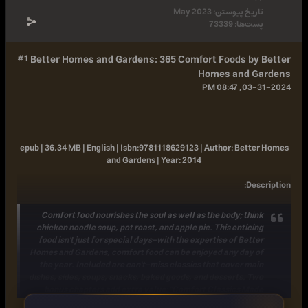
تاریخ پیوستن:
May 2023
پست‌ها:
73339
#1
Better Homes and Gardens: 365 Comfort Foods by Bet
Homes and Gard
03-31-2024, 08:
epub | 36.34 MB | English |
Isbn:
9781118629123 |
Author:
Better Hom
and Gardens |
Year:
2014
:
Descript
Comfort food nourishes the soul as well as the body; think
chicken noodle soup, pot roast, and apple pie. This enticing
food isn't just for special days-with the expertise of Better
Homes and Gardens, comfort food can be enjoyed any day of
the year. Included are can't-miss classics that cover main
dishes, sides, soups, snacks, baked goods, and desserts. Two
bonus chapters add extra value: "Comfort Classics Made
Healthy," for those watching what they eat, and "30-Minute