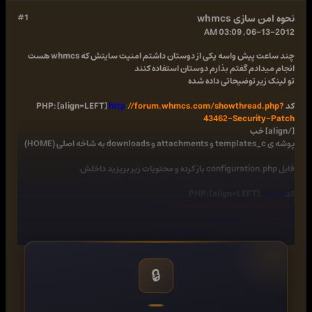
نحوه امن سازی whmcs
#1
06-13-2012, 03:09 AM
چند ساعت پیش واسه یکی از دوستان داشتم امنیت سایتش که whmcs هست
انجام میدادم گفتم بذارم دوستان استفاده کنند
تو لینک زیر توضیحاتی داده شده
کد PHP: [align=LEFT]
//forum.whmcs.com/showthread.php?
:
http
43462-Security-Patch
[/align] خب
پوشه ی templates_c و attachments و downloads به شاخه اصلی (HOME)
فایل configuration.php باز کرده و محتویات زیر بریزید داخلش
کد PHP: [align=LEFT]
<?php
;
=
"Leased-00000000000000"
$license
;
=
"localhost"
$db_host
;
=
"۰۰۰۰۰۰۰۰۰۰۰۰۰۰۰۰۰۰۰"
$db_username
;
=
"۰۰۰۰۰۰۰۰۰۰۰۰۰۰۰۰۰۰۰۰۰"
$db_password
;
=
"۰۰۰۰۰۰۰۰۰۰۰۰۰۰۰۰۰۰۰۰۰۰۰۰۰"
$db_name
;
=
"۰۰۰۰۰۰۰۰۰۰۰۰۰۰۰۰۰۰۰۰۰۰۰۰۰۰۰۰۰۰۰۰۰۰۰۰۰"
$cc_encryption_hash
🔒
;
=
"/home/username/templates_c/"
$templates_compiledir
;
=
"/home/username/attachments/"
$attachments_dir
;
=
"/home/username/downloads/"
$downloads_dir