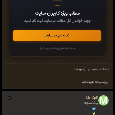
[align=LEFT]
http://www.facebook.com/Naghi.Pashnetala
مطلب ویژه کاربران سایت
[/align][/align]
جهت خواندن کل مطلب در سایت ثبت نام کنید
ثبت نام در سایت
به خانواده ایران‌هک بپیوندید
[/align]
[align=center]
برچسب‌ها:
هیچکدام
Mr.XpR
پیشکسوت