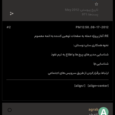
تاریخ پیوستن:
May 2012
پست‌ها:
971
#2
08-17-2012, 12:50 PM
RE: آغاز پروژه حمله به صفحات توهین کننده به ائمه معصوم
نحوه همکاری سایر دوستان :
شناسایی مدیر های پیج ها و اطلاع به تیم نفوذ
شناسایی ip
ارتباط برقرار کردن از طریق سرویس های اجتماعی
[/align]
[align=center]
agrab
تازه وارد