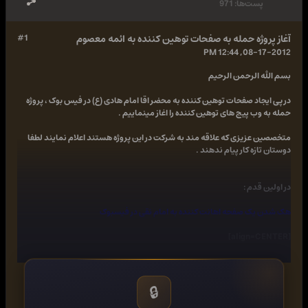
پست‌ها:
971
آغاز پروژه حمله به صفحات توهین کننده به ائمه معصوم
#1
08-17-2012, 12:44 PM
بسم الله الرحمن الرحیم
در پی ایجاد صفحات توهین کننده به محضر اقا امام هادی (ع) در فیس بوک ، پروژه
حمله به وب پیج های توهین کننده را اغاز مینماییم .
متخصصین عزیزی که علاقه مند به شرکت در این پروژه هستند اعلام نمایند لطفا
دوستان تازه کار پیام ندهند .
در اولین قدم :
هک شدن یک صفحه اهانت کننده به امام نقی در فیسبوک
[align=CENTER]
🔒