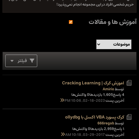
حریم شخصی افراد در این مجموعه انجام نمی‌پذیرد!
آموزش ها و مقالات
فیلتر
اموزش کرک | Cracking Learning
توسط
Amirio
4 پاسخ
1,605 بازدیدها
0 واکنش‌ها
آخرین پست
02-18-2023, 10:06 PM
کرک پسورد VBA اکسل با ollydbg
توسط
666regab
۱ پاسخ
2,959 بازدیدها
0 واکنش‌ها
آخرین پست
03-29-2017, 10:18 AM