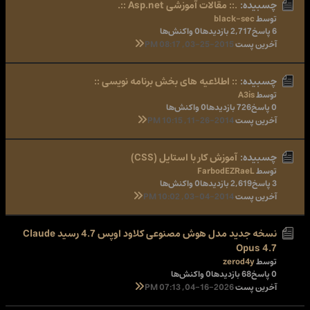
چسبیده:
.:: مقالات آموزشی Asp.net ::.
توسط
black-sec
6 پاسخ
2,717 بازدیدها
0 واکنش‌ها
آخرین پست
03-25-2015, 08:17 PM
چسبیده:
:: اطلاعیه های بخش برنامه نویسی ::
توسط
A3is
0 پاسخ
726 بازدیدها
0 واکنش‌ها
آخرین پست
11-26-2014, 10:15 PM
چسبیده:
آموزش کار با استایل (CSS)
توسط
FarbodEZRaeL
3 پاسخ
2,619 بازدیدها
0 واکنش‌ها
آخرین پست
03-04-2014, 10:02 PM
نسخه جدید مدل هوش مصنوعی کلاود اوپس 4.7 رسید Claude
Opus 4.7
توسط
zerod4y
0 پاسخ
68 بازدیدها
0 واکنش‌ها
آخرین پست
04-16-2026, 07:13 PM