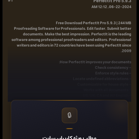
#1
PerfectIt Pro 5.9.3
06-22-2024, 12:12 AM
Free Download
PerfectIt Pro 5.9.3 | 244 MB
Proofreading Software for Professionals. Edit faster. Submit better
documents. Make the best impression. PerfectIt is the leading
software among professional proofreaders and editors. Professional
writers and editors in 72 countries have been using PerfectIt since
2009.
How PerfectIt improves your documents:
- Check consistency
- Enforce style rules
- Locate undefined abbreviations
- Customizable for house style
- Works with all documents
- US, UK, CA and AU English
PerfectIt reduces time spent editing
If you're working on contracts, proposals, reports, technical
documents, articles and books, PerfectIt saves time on copy-editing,
🔒
so that authors can pay more attention to what matters most: the
words and their meaning.
PerfectIt reduces errors
By helping to eliminate typos, it saves money on re-writes and
مطلب ویژه کاربران سایت