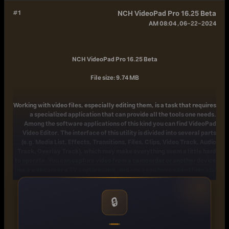
#1
NCH VideoPad Pro 16.25 Beta
06-22-2024, 08:04 AM
NCH VideoPad Pro 16.25 Beta
File size: 9.74 MB
Working with video files, especially editing them, is a task that requires
a specialized application that can provide all the tools one needs.
Among the software applications of this kind you can find VideoPad
Video Editor. The interface of this utility is divided into several parts
(e.g. Media List, Effects, Transitions, Files, Clips, Video Track, Audio
Track, Overlay Track), which may make everything seem a little hard
to operate. You can capture video from a camcorder or another device
like a webcam or a TV capture card, and once you have added files and
sequence clips to the queue, you can start editing them.
So, you can select position for the new clip (at slider's position, to the
🔒
timeline's start or end point), add blank slides and overlays, modify
media in an external editor, change playback speed and stabilize video
with the Deshaker filter.