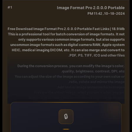
#1
Image Format Pro 2.0.0.0 Portable
10-18-2024, 11:42 PM
Free Download
Image Format Pro 2.0.0.0 Portable Fast Links | 18.9 Mb
This is a professional tool for batch conversion of image formats. It not
only supports various common image formats, but also supports
uncommon image formats such as digital camera RAW, Apple system
HEIC, medical imaging DICOM, etc. It can also merge and convert to
PDF, PS, TIFF, ICO and other files.
During the conversion process, you can modify the image's color,
quality, brightness, contrast, DPI, etc.
You can adjust the size of the image according to your own value or
ratio, rotate and mirror the image.
Add text or image watermarks to images.
Preview the effect image, what you see is what you get.
Supports processing and conversion of super large images.
Client runs, does not upload user information, ensures privacy and
security.
-
Home Page
🔒
کد:
https://www.imageformatpro.com/