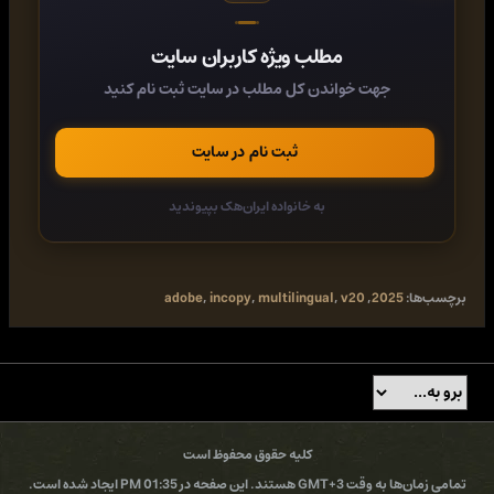
- Simple application of shading to text; includes controls for offsets
and more
- Place Gun for adding borders to tables
مطلب ویژه کاربران سایت
- New Find Previous command
- Shortcuts and preferences memory
جهت خواندن کل مطلب در سایت ثبت نام کنید
- Footnote enhancements that respect text wrap
- Color swatch folders for swatch management
- Drag-and-drop table editing
ثبت نام در سایت
- HiDPI and Retina display support in Windows
- Adobe Typekit integration
- Typekit font syncing
به خانواده ایران‌هک بپیوندید
- Quick font searching
- Convenient hyperlink creation
- Different page views when editing
- Enhanced copyfitting
برچسب‌ها:
2025
,
v20
,
multilingual
,
incopy
,
adobe
- Save to Cloud command lets you access files on any device
- View recently used fonts
- Middle Eastern language support
Home Page -
کد:
https://www.adobe.com/
کلیه حقوق محفوظ است
Buy Premium From My Links To Get Resumable Support,Max Speed &
تمامی زمان‌ها به وقت GMT+3 هستند. این صفحه در 01:35 PM ایجاد شده است.