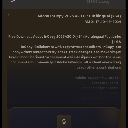
پست‌ها:
62704
#1
Adobe InCopy 2025 v20.0 Multilingual (x64)
10-19-2024, 01:17 AM
Free Download
Adobe InCopy 2025 v20.0 (x64) Multilingual Fast Links
| 1 GB
InCopy. Collaborate with copywriters and editors. InCopy lets
copywriters and editors style text, track changes, and make simple
layout modifications to a document while designers work on the same
document simultaneously in Adobe InDesign . all without overwriting
each other.s contributions.
Adobe InCopy - Feature List:
- Endnote support
- Add paragraph borders
- Find similar fonts
- Advanced font filtering
- Footnotes that span columns
- Open Type enhancements
- Modern user interface
- Work with glyphs easily
🔒
- Place images into tables