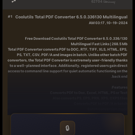
پست‌ها:
62704
#1
Coolutils Total PDF Converter 6.5.0.336130 Multilingual
10-19-2024, 03:17 AM
Free Download
Coolutils Total PDF Converter 6.5.0.336/130
Multilingual Fast Links | 268.5 Mb
Total PDF Converter converts PDF to DOC, RTF, TIFF, XLS, HTML, EPS,
PS, TXT, CSV, PDF/A and images in batch. Unlike other batch PDF
converters, the Total PDF Converter is extremely user-friendly thanks
to a well-planned interface. Additionally, registered users gain direct
access to command line support for quiet automatic functioning on the
back end.
Features:
Converts PDF to Doc, Excel, HTML, PS or Text
Also converts PS, EPS, PRN, XPS, OXPS files
Converts PDF to PDF/A in batch
Batch conversion mode
Converts PostScript to PDF
Can combine PDF files
Adds pagination
🔒
Adds text or image watermarks