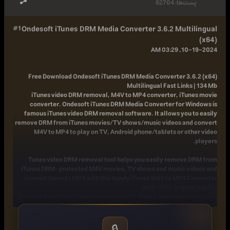
پست‌ها:
62704
#1
Ondesoft iTunes DRM Media Converter 3.6.2 Multilingual
(x64)
10-19-2024, 03:29 AM
Free Download
Ondesoft iTunes DRM Media Converter 3.6.2 (x64)
Multilingual Fast Links | 134 Mb
iTunes video DRM removal, M4V to MP4 converter, iTunes movie
converter. Ondesoft iTunes DRM Media Converter for Windows is
famous iTunes video DRM removal software. It allows you to easily
remove DRM from iTunes movies/TV shows/music videos and convert
M4V to MP4 to play on TV, Android phone/tablets or other video
players.
Tunes video DRM removal tool helps you easily remove DRM from
iTunes DRM-protected M4V movies, TV shows and music videos and
convert them to MP4 with this handy iTunes M4V to MP4 Converter
with 100% original quality.
Remove DRM from iTunes movies and TV shows, purchased or rented.
Convert iTunes M4V videos to MP4.
Break the 30-day/48-hour limitation on iTunes rental movies.
Play output DRM-free MP4 videos anywhere you want.
🔒