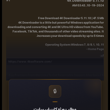
#1
4K Downloader 5.11.10
10-19-2024, 03:43 AM
Free Download
4K Downloader 5.11.10 | 47.5 Mb
4K Downloader is a little but powerful Windows application for
downloading and converting 4K and 8K Ultra HD videos from YouTube,
Facebook, TikTok, and thousands of other video streaming sites. It
increases your download speeds by up to 5 times.
Operating System:
Windows 7, 8/8.1, 10, 11
-
Home Page
کد:
https://www.4ksoftware.com/
Buy Premium From My Links To Get Resumable Support,Max Speed &
Support Me
Download ( Rapidgator )
🔒
Download file jv22z.4K.Downloader.5.11.10.rar
https://rg.to/file/c48998945c7c8d3eca2ab3b1bdce2e1a/jv22z.4K.Downloader.5.11.10.rar.html
مطلب ویژه کاربران سایت
Download