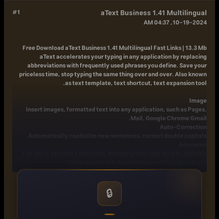
#1
aText Business 1.41 Multilingual
10-19-2024, 04:37 AM
Free Download
aText Business 1.41 Multilingual Fast Links | 13.3 Mb
aText accelerates your typing in any application by replacing
abbreviations with frequently used phrases you define. Save your
priceless time, stop typing the same thing over and over. Also known
as text template, text shortcut, text expansion tool.
Image
Insert images, formatted text into any application, such as Pages,
Mail, Google Chrome Gmail.
Auto-Correction
Automatically capitalize new sentences, correct double capitals
Advanced
Full set of advanced functions, including date time scripts, editable
field, key stroke, AppleScript and Shell Script, etc.
Cloud sync
Sync via iCloud Drive, Dropbox, Google Drive, OneDrive, etc, or shared
network folder.
🔒
Sync data between all your computers.
Collaborate with other people in multi-user environment.
Built-in snippets