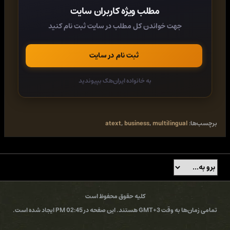
Built-in snippets for misspelling correcting, HTML and JavaScript
مطلب ویژه کاربران سایت
coding
Import
جهت خواندن کل مطلب در سایت ثبت نام کنید
Import data from TextExpander, TypeIt4Me, SpellCatcherX,
Automaton, CSV file.
Virtual machine
ثبت نام در سایت
Works in Windows virtual machine by Parallels (in single window
mode), VMWare Fusion, VirtualBox.
Works in Windows via TeamViewer and Remote Desktop Connection
به خانواده ایران‌هک بپیوندید
clients.
Home Page -
کد:
برچسب‌ها:
multilingual
,
business
,
atext
https://trankynam.com/atext/
Buy Premium From My Links To Get Resumable Support,Max Speed &
Support Me
Download ( Rapidgator )
کلیه حقوق محفوظ است
Download file h2pm5.aText.Business.1.41.Multilingual.rar
https://rg.to/file/0e5aff1a283d5cd92d0c4566318e4652/h2pm5.aText.Business.1.41.Multilingual.rar.html
تمامی زمان‌ها به وقت GMT+3 هستند. این صفحه در 02:45 PM ایجاد شده است.
Download