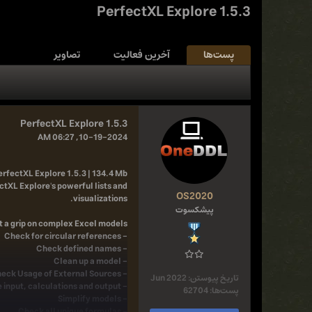
PerfectXL Explore 1.5.3
پست‌ها
آخرین فعالیت
تصاویر
PerfectXL Explore 1.5.3
10-19-2024, 06:27 AM
erfectXL Explore 1.5.3 | 134.4 Mb
tXL Explore's powerful lists and
OS2020
visualizations.
پیشکسوت
t a grip on complex Excel models
- Check for circular references
- Check defined names
- Clean up a model
- Check Usage of External Sources
تاریخ پیوستن:
Jun 2022
- Separate input, calculations and output
پست‌ها:
62704
- Simplify models
- Check all unique formulas