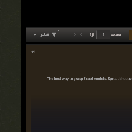
صفحه
از
1
فیلتر
#1
The best way to grasp Excel models. Spreadsheets c