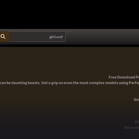
Free Download
P
an be daunting beasts. Get a grip on even the most complex models using Perfec
Ge