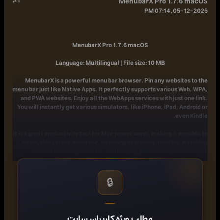
#1
MenubarX Pro 1.7.6 macOS
05-12-2025, 07:14 PM
MenubarX Pro 1.7.6 macOS
Language: Multilingual | File size: 10 MB
MenubarX is a powerful menu bar browser. Pin any websites to the
menu bar just like Native Apps. It perfectly supports various Web, WPA,
and PWA websites. Enjoy all the WebApps services with just one link.
You will instantly get various simulators, like iPhone, iPad, Android or
even Kindle.
It is a great productivity tool for Mac power users, making it possible to
do anything in the menu bar, including searching, reading, watching
videos, listening to music, and playing games with just one click.
Up to 24+ features
1. Unlimited Tabs
🔒
2. Unlimited Bookmarks
3. Custom Homepage
4. Custom Site Icon
5. Low Memory Usage
مطلب ویژه کاربران سایت