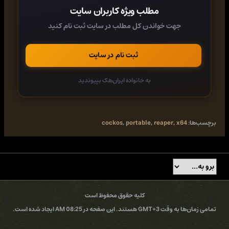
WAV/BWF/W64, AIFF, WavPack, FLAC, OGG, and MIDI.
مطلب ویژه کاربران سایت
- Extremely flexible routing
- Fast, tool-less editing
جهت خواندن کل مطلب در سایت ثبت نام کنید
- Supports a wide range of hardware (nearly any audio interface,
outboard hardware, many control surfaces)
- Support for VST, VSTi, DX, DXi effects
ثبت نام در سایت
- ReaPlugs: high quality 64 bit effect suite
- Tightly coded - installer is just over 2MB
Editing features:
به خانواده ایران‌هک بپیوندید
- Tool-less mouse interface - spend less time clicking
- Drag and drop files to instantly import them into a project
- Support for mixing any combination of file type/samplerate/bit
depth on each track
برچسب‌ها:
x64
,
reaper
,
portable
,
cockos
- Easily split, move, and resize items
- Each item has easily manipulated fades and volume
- Tab to transient support
- Configurable and editable automatic crossfading of overlapping
items
- Per-item pitch shift and time stretch
- Arbitrary item grouping
- Markers and envelopes can be moved in logical sync with editing
کلیه حقوق محفوظ است
operations
- Ripple editing - moving/deletion of items can optionally affect later
تمامی زمان‌ها به وقت GMT+3 هستند. این صفحه در 08:25 AM ایجاد شده است.
items
- Multiple tempos and time signatures per project