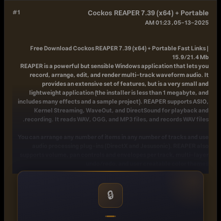
#1
Cockos REAPER 7.39 (x64) + Portable
05-13-2025, 01:23 AM
Free Download
Cockos REAPER 7.39 (x64) + Portable Fast Links |
15.9/21.4 Mb
REAPER is a powerful but sensible Windows application that lets you
record, arrange, edit, and render multi-track waveform audio. It
provides an extensive set of features, but is a very small and
lightweight application (the installer is less than 1 megabyte, and
includes many effects and a sample project). REAPER supports ASIO,
Kernel Streaming, WaveOut, and DirectSound for playback and
recording. It reads WAV, OGG, and MP3 files, and records WAV files.
You can arrange any number of items in any number of tracks and use
audio processing plug-ins (DirectX and Jesusonic). REAPER also
supports volume, pan controls and envelopes per track, multi-layer
undo/redo, and user creatable color themes.
Basic features:
- Portable - supports running from USB keys or other removable media
- 64 bit audio engine
🔒
- Excellent low-latency performance
- Multiprocessor capable
- Direct multi-track recording to many formats including