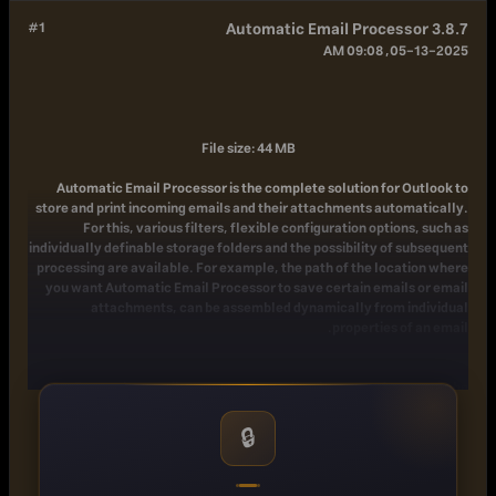
#1
Automatic Email Processor 3.8.7
05-13-2025, 09:08 AM
File size: 44 MB
Automatic Email Processor is the complete solution for Outlook to
store and print incoming emails and their attachments automatically.
For this, various filters, flexible configuration options, such as
individually definable storage folders and the possibility of subsequent
processing are available. For example, the path of the location where
you want Automatic Email Processor to save certain emails or email
attachments, can be assembled dynamically from individual
properties of an email.
For storing email messages, inter alia, the output format can be
specified (for example, PDF, RTF, or HTML). The Outlook message
format (MSG files) is for example particularly suitable to back up e-
🔒
mails. The program supports the creation of an unlimited number of
rules to allow separate settings for different email accounts. Rules
can be additionally applied to emails of a specific time period or to any